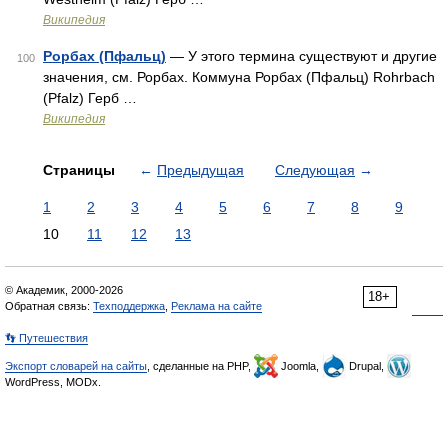
Википедия
Рорбах (Пфальц)
— У этого термина существуют и другие
100
значения, см. Рорбах. Коммуна Рорбах (Пфальц) Rohrbach
(Pfalz) Герб …
Википедия
Страницы
←
Предыдущая
Следующая
→
1
2
3
4
5
6
7
8
9
10
11
12
13
© Академик, 2000-2026
18+
Обратная связь:
Техподдержка
,
Реклама на сайте
👣 Путешествия
Экспорт словарей на сайты
, сделанные на PHP,
Joomla,
Drupal,
WordPress, MODx.