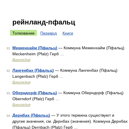
рейнланд-пфальц
Толкование
Перевод
Книги
Меккенхайм (Пфальц)
— Коммуна Меккенхайм (Пфальц)
91
Meckenheim (Pfalz) Герб …
Википедия
Лангенбах (Пфальц)
— Коммуна Лангенбах (Пфальц)
92
Langenbach (Pfalz) Герб …
Википедия
Оберндорф (Пфальц)
— Коммуна Оберндорф (Пфальц)
93
Oberndorf (Pfalz) Герб …
Википедия
Дернбах (Пфальц)
— У этого термина существуют и
94
другие значения, см. Дернбах (значения). Коммуна Дернбах
(Пфальц) Dernbach (Pfalz) Герб …